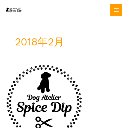
内
容
を
ス
キ
ッ
2018年2月
プ
2
月
定
休
日
の
お
知
ら
せ。