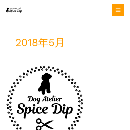
内
容
を
ス
キ
ッ
2018年5月
プ
6
月
定
休
日
の
お
知
ら
せ。