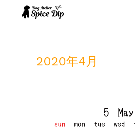
内
容
を
ス
キ
ッ
プ
2020年4月
5
月
定
休