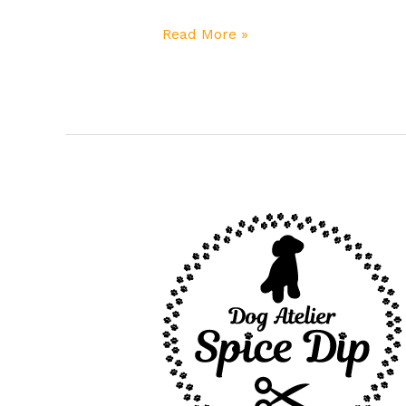
Read More »
緊
急
事
態
宣
言
発
令
に