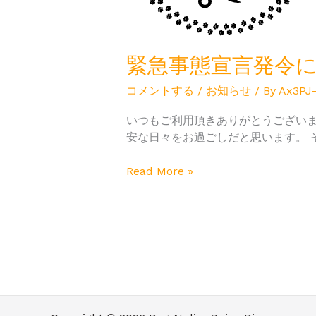
伴
う
お
知
緊急事態宣言発令
ら
コメントする
/
お知らせ
/ By
Ax3PJ
せ
いつもご利用頂きありがとうございま
安な日々をお過ごしだと思います。 
Read More »