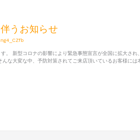
に伴うお知らせ
-ng4_CZfb
す。 新型コロナの影響により緊急事態宣言が全国に拡大され
そんな大変な中、予防対策されてご来店頂いているお客様には