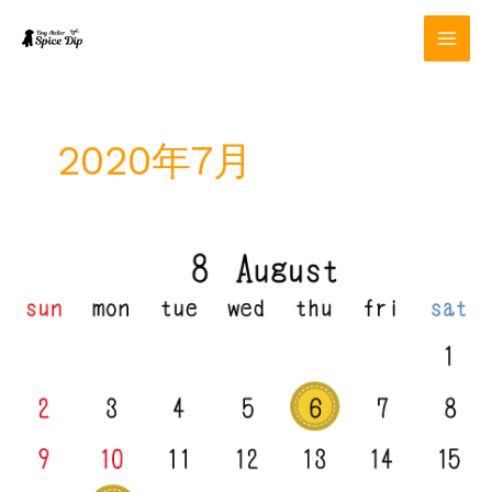
内
容
を
ス
キ
ッ
2020年7月
プ
8
月
定
休
日
の
お
知
ら
せ