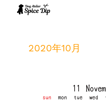
内
容
を
ス
キ
ッ
プ
2020年10月
11
月
定
休