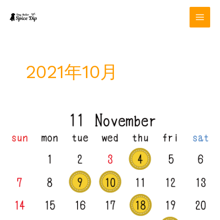
内
容
を
ス
キ
ッ
2021年10月
プ
11
月
定
休
日
の
お
知
ら
せ