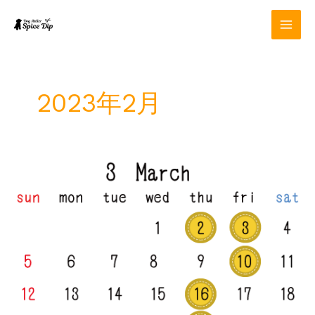
内
容
を
ス
キ
ッ
2023年2月
プ
3
月
定
休
日
の
お
知
ら
せ