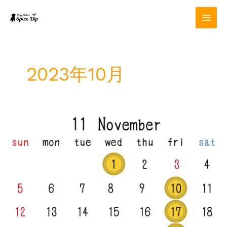
内
容
を
ス
キ
ッ
2023年10月
プ
11
月
定
休
日
の
お
知
ら
せ