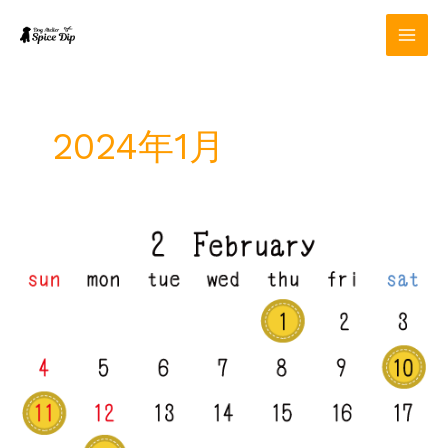
内
容
を
ス
キ
ッ
2024年1月
プ
2
月
定
休
日
の
お
知
ら
せ