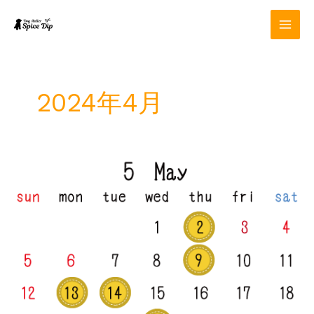
内
容
を
ス
キ
ッ
2024年4月
プ
5
月
定
休
日
の
お
知
ら
せ