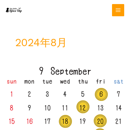
内
容
を
ス
キ
ッ
2024年8月
プ
9
月
定
休
日
の
お
知
ら
せ