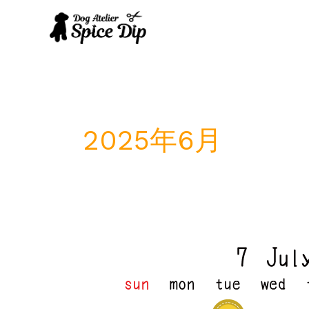
内
容
を
ス
キ
ッ
プ
2025年6月
7
月
定
休