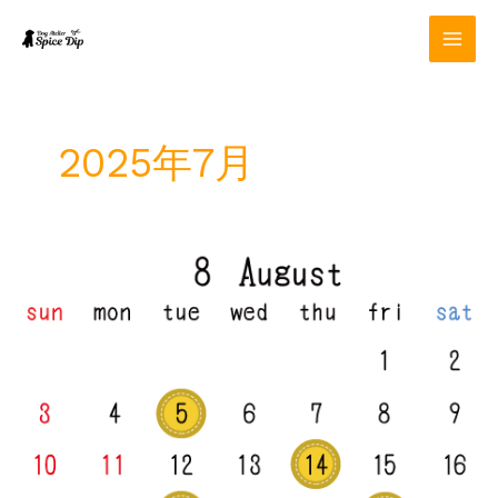
内
容
を
ス
キ
ッ
2025年7月
プ
8
月
定
休
日
の
お
知
ら
せ