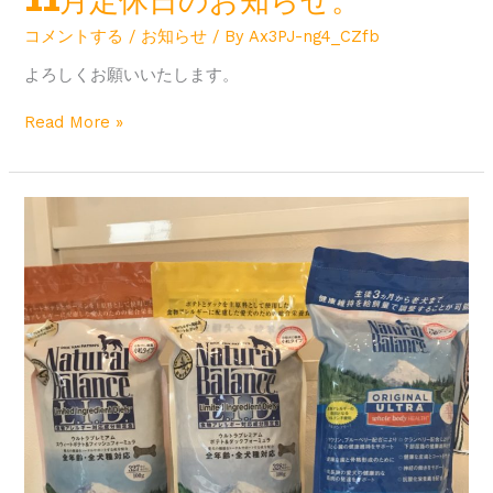
11月定休日のお知らせ。
コメントする
/
お知らせ
/ By
Ax3PJ-ng4_CZfb
よろしくお願いいたします。
Read More »
Natural
Balance
の
取
り
扱
い
を
始
め
ま
し
た。