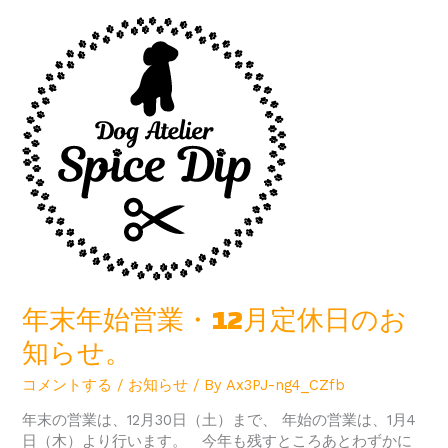
年
末
年
始
営
業・
12
月
定
休
日
の
お
知
年末年始営業・12月定休日のお
ら
せ。
知らせ。
コメントする
/
お知らせ
/ By
Ax3PJ-ng4_CZfb
年末の営業は、12月30日（土）まで、 年始の営業は、1月4
日（木）より行います。 今年も残すところあとわずかに