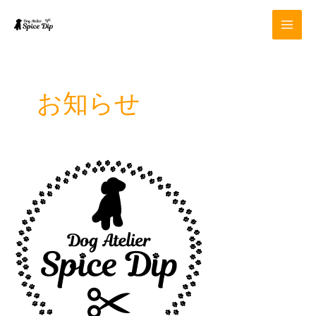
内
容
を
ス
キ
ッ
お知らせ
プ
4
月
定
休
日
の
お
知
ら
せ。