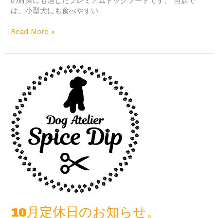
の対策にも適したプレミアムドッグフードです。 当店で
は、小型犬にも食べやすい
Read More »
10
月
定
休
日
の
お
知
ら
せ。
10月定休日のお知らせ。