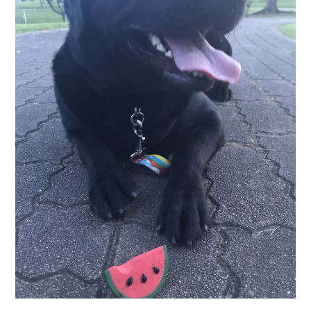
の
お
知
ら
せ。