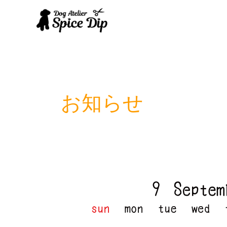
内
容
を
ス
キ
ッ
プ
お知らせ
9
月
定
休