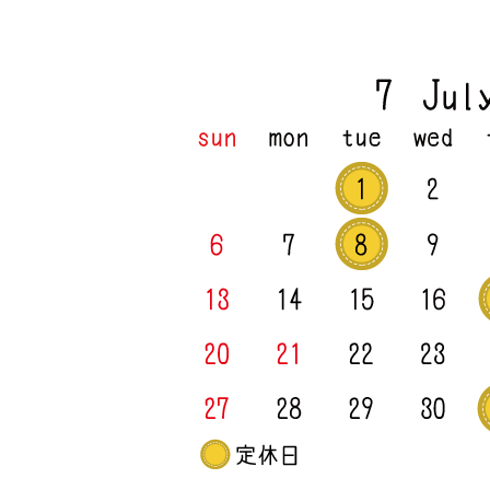
7
月
定
休
日
の
お
知
ら
せ