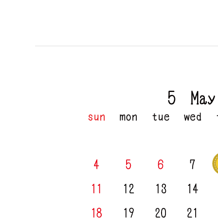
5
月
定
休
日
の
お
知
ら
せ