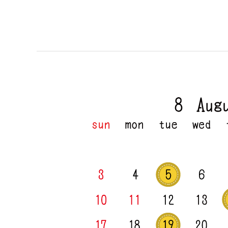
8
月
定
休
日
の
お
知
ら
せ