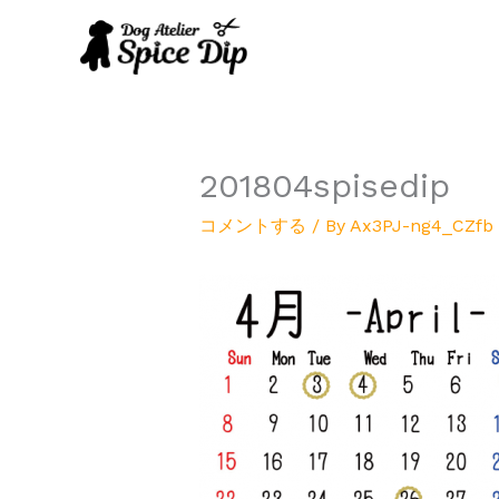
内
容
を
ス
キ
ッ
プ
201804spisedip
コメントする
/ By
Ax3PJ-ng4_CZfb