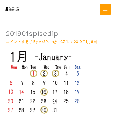
内
容
を
ス
キ
ッ
201901spisedip
プ
コメントする
/ By
Ax3PJ-ng4_CZfb
/
2019年1月6日