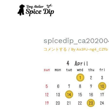
内
容
を
ス
キ
ッ
プ
spicedip_ca20200
コメントする
/ By
Ax3PJ-ng4_CZfb