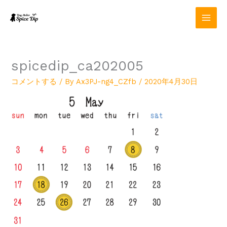
内
容
を
ス
キ
ッ
spicedip_ca202005
プ
コメントする
/ By
Ax3PJ-ng4_CZfb
/
2020年4月30日