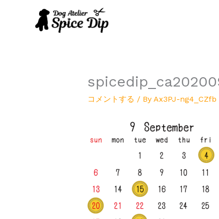
内
容
を
ス
キ
ッ
プ
spicedip_ca20200
コメントする
/ By
Ax3PJ-ng4_CZfb