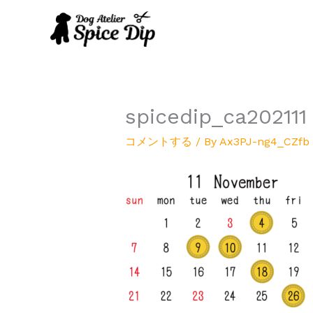
内
容
を
ス
キ
ッ
プ
spicedip_ca202111
コメントする
/ By
Ax3PJ-ng4_CZfb