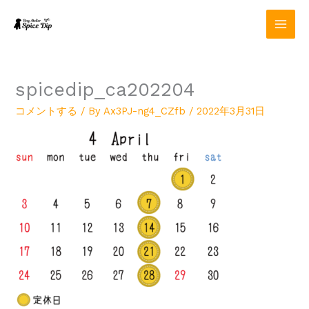
内
容
を
ス
キ
ッ
spicedip_ca202204
プ
コメントする
/ By
Ax3PJ-ng4_CZfb
/
2022年3月31日