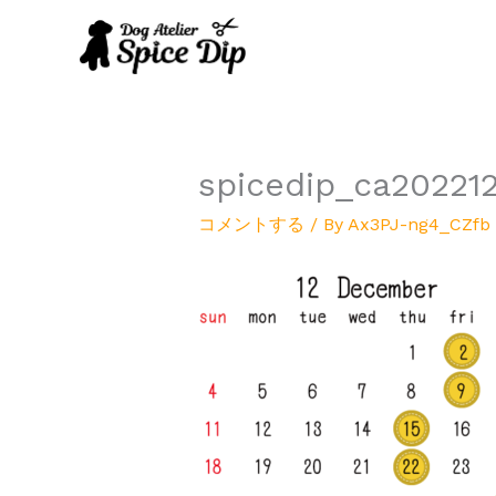
内
容
を
ス
キ
ッ
プ
spicedip_ca20221
コメントする
/ By
Ax3PJ-ng4_CZfb