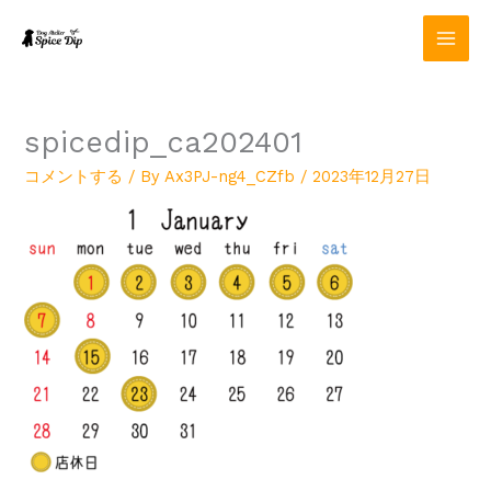
内
容
を
ス
キ
ッ
spicedip_ca202401
プ
コメントする
/ By
Ax3PJ-ng4_CZfb
/
2023年12月27日