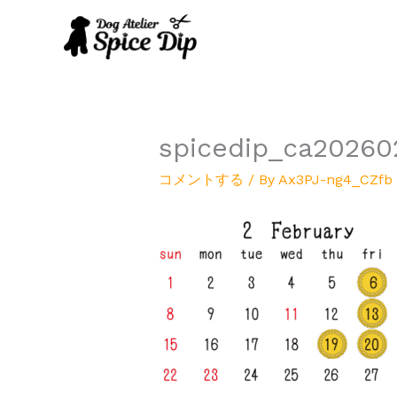
内
容
を
ス
キ
ッ
プ
spicedip_ca20260
コメントする
/ By
Ax3PJ-ng4_CZfb