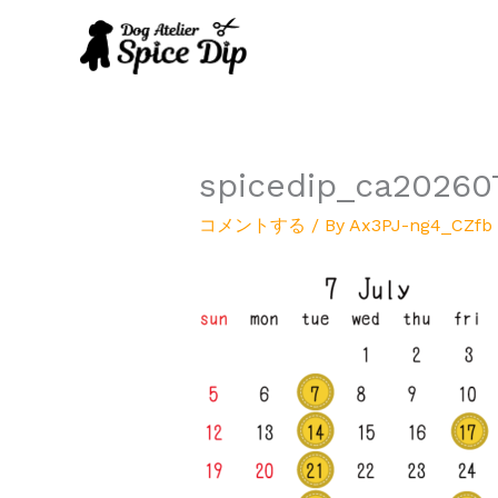
内
容
を
ス
キ
ッ
プ
spicedip_ca20260
コメントする
/ By
Ax3PJ-ng4_CZfb