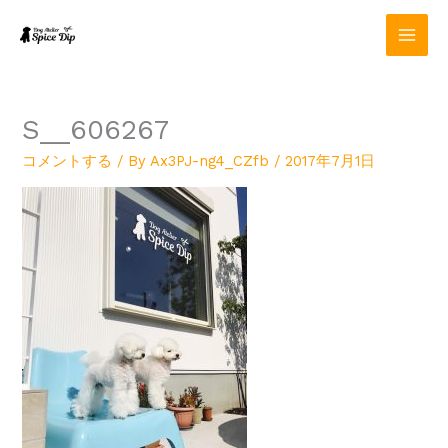
内
容
を
ス
キ
ッ
S__606267
プ
コメントする
/ By
Ax3PJ-ng4_CZfb
/
2017年7月1日