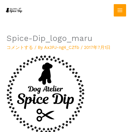
内
容
を
ス
キ
ッ
Spice-Dip_logo_maru
プ
コメントする
/ By
Ax3PJ-ng4_CZfb
/
2017年7月1日