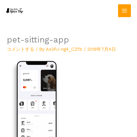
内
容
を
ス
キ
ッ
pet-sitting-app
プ
コメントする
/ By
Ax3PJ-ng4_CZfb
/
2019年7月4日