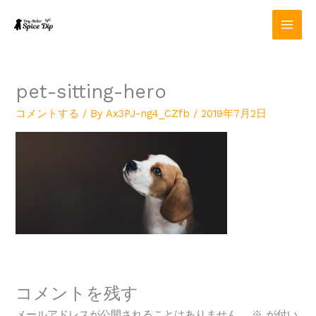
内
容
を
ス
キ
ッ
pet-sitting-hero
プ
コメントする
/ By
Ax3PJ-ng4_CZfb
/
2019年7月2日
コメントを残す
メールアドレスが公開されることはありません。
※
が付い