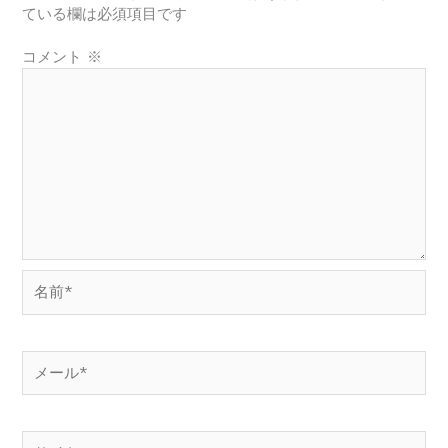
ている欄は必須項目です
コメント
※
名
前
*
メ
ー
ル
*
サ