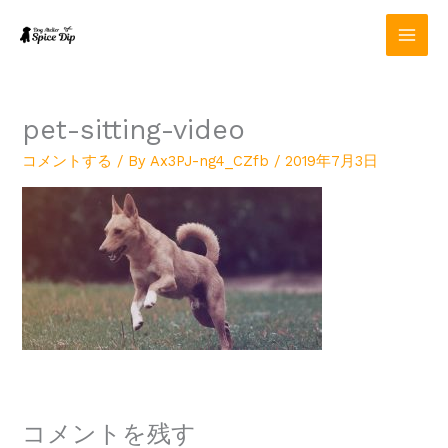
内
容
を
ス
キ
ッ
pet-sitting-video
プ
コメントする
/ By
Ax3PJ-ng4_CZfb
/
2019年7月3日
コメントを残す