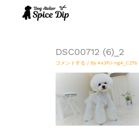
内
容
を
ス
キ
ッ
プ
DSC00712 (6)_2
コメントする
/ By
Ax3PJ-ng4_CZfb