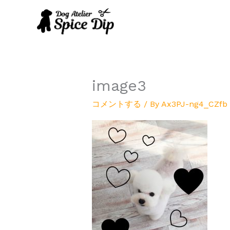
内
容
を
ス
キ
ッ
プ
image3
コメントする
/ By
Ax3PJ-ng4_CZfb