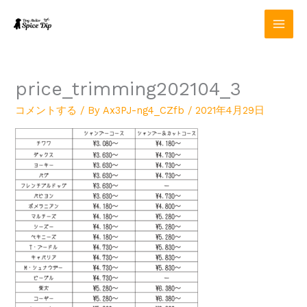
内
容
を
ス
キ
ッ
price_trimming202104_3
プ
コメントする
/ By
Ax3PJ-ng4_CZfb
/
2021年4月29日