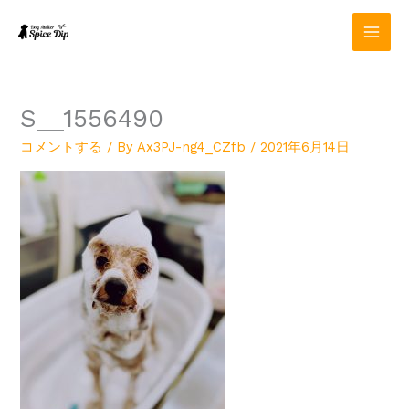
内
容
を
ス
キ
ッ
S__1556490
プ
コメントする
/ By
Ax3PJ-ng4_CZfb
/
2021年6月14日