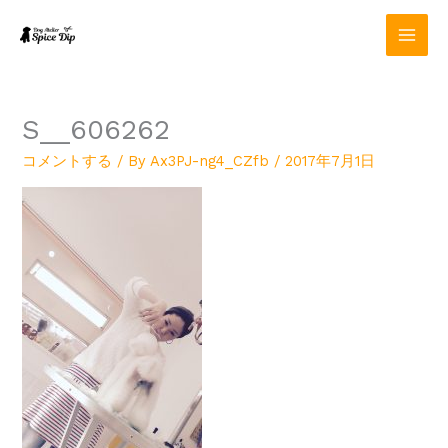
内
容
を
ス
キ
ッ
S__606262
プ
コメントする
/ By
Ax3PJ-ng4_CZfb
/
2017年7月1日