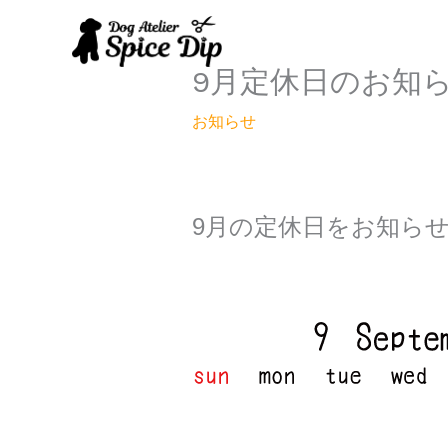
内
容
を
9月定休日のお知
ス
キ
お知らせ
ッ
プ
9
月の定休日をお知ら