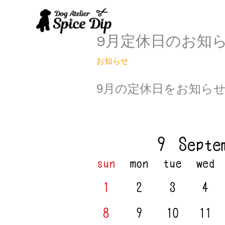
内
容
を
9月定休日のお知
ス
キ
お知らせ
ッ
プ
9月の定休日をお知ら