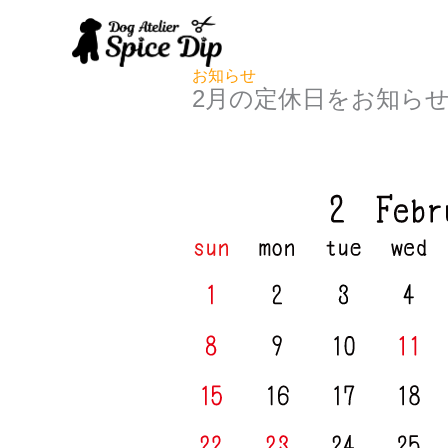
内
容
を
お知らせ
ス
2
月の定休日をお知ら
キ
ッ
プ