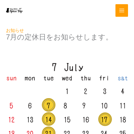
内
容
を
ス
キ
お知らせ
ッ
7
月の定休日をお知らせします。
プ