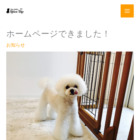
内
容
を
ス
キ
ホームページできました！
ッ
プ
お知らせ