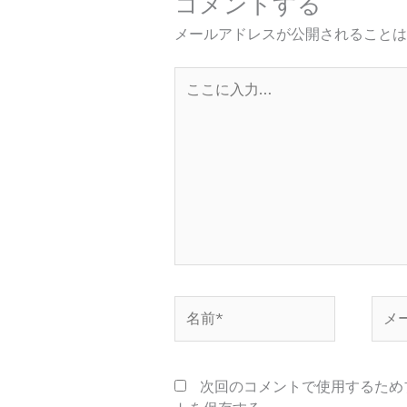
コメントする
メールアドレスが公開されることは
こ
こ
に
入
力…
名
メ
前
ー
*
ル
*
次回のコメントで使用するため