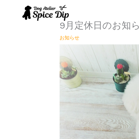
内
容
を
9月定休日のお知
ス
キ
お知らせ
ッ
プ