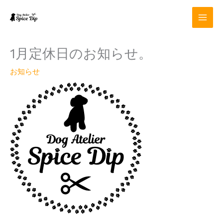
内
容
を
ス
キ
1月定休日のお知らせ。
ッ
プ
お知らせ