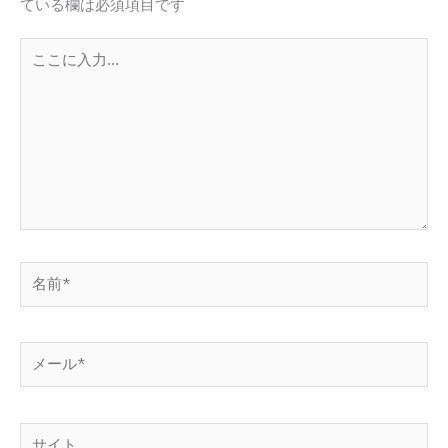
ている欄は必須項目です
こ
こ
に
入
力…
名
前
*
メ
ー
ル
*
サ