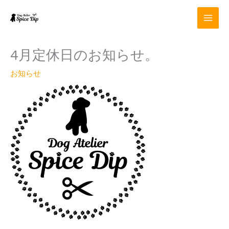
内
容
を
ス
キ
4月定休日のお知らせ。
ッ
プ
お知らせ