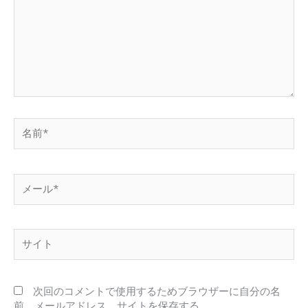
入
力…
名
前
*
メ
ー
ル
*
サ
イ
ト
次回のコメントで使用するためブラウザーに自分の名
前、メールアドレス、サイトを保存する。