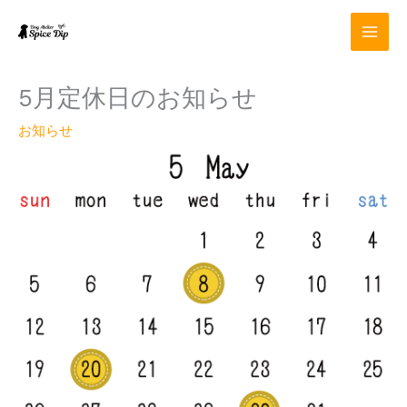
内
容
を
ス
キ
5月定休日のお知らせ
ッ
プ
お知らせ