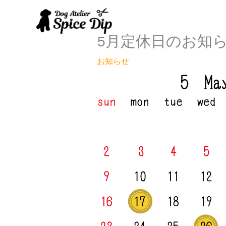
内
容
を
5月定休日のお知
ス
キ
お知らせ
ッ
プ