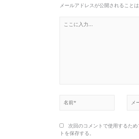
メールアドレスが公開されることは
こ
こ
に
入
力…
名
メ
前
ー
*
ル
*
次回のコメントで使用するため
トを保存する。